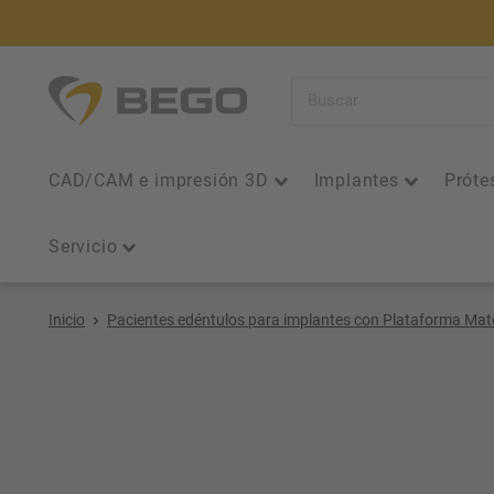
Ir
directamente
al
BEGO
contenido
Iberia
CAD/CAM e impresión 3D
Implantes
Próte
Servicio
Inicio
Pacientes edéntulos para implantes con Plataforma Mat