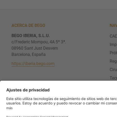
ACERCA DE BEGO
NA
BEGO IBERIA, S.L.U.
CAD
c/Frederic Mompou, 4A 5º 3ª.
Imp
08960 Sant Just Desvern
Pró
Barcelona, España
Reg
https://iberia.bego.com
Cir
Tec
ale
Serv
SÍGUENOS