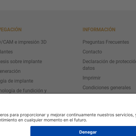
VEGACIÓN
INFORMACIÓN
/CAM e impresión 3D
Preguntas Frecuentes
lantes
Contacto
tesis sobre implante
Declaración de protecció
datos
eneración
Imprimir
ugía de implante
Condiciones generales
nología de fundición y
aciones
icio