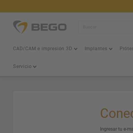
Ir
directamente
al
BEGO
contenido
Iberia
CAD/CAM e impresión 3D
Implantes
Próte
Servicio
Conec
Ingresar tu e-ma