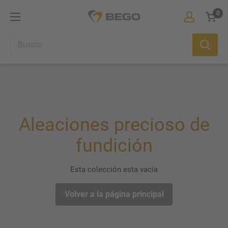
Ir
0
BEGO
directamente
Iberia
Carrit
al
contenido
Aleaciones precioso de
fundición
Esta colección esta vacía
Volver a la página principal