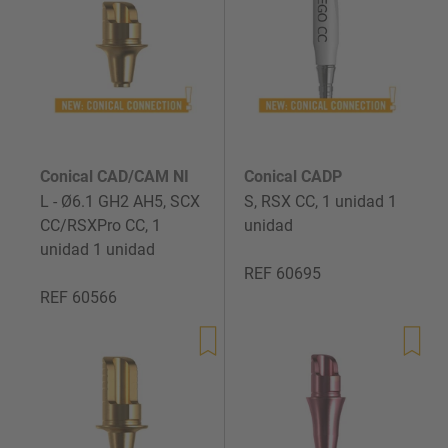
Conical CAD/CAM NI
Conical CADP
L - Ø6.1 GH2 AH5, SCX
S, RSX CC, 1 unidad 1
CC/RSXPro CC, 1
unidad
unidad 1 unidad
REF 60695
REF 60566
Precio
Precio
de
de
venta
venta