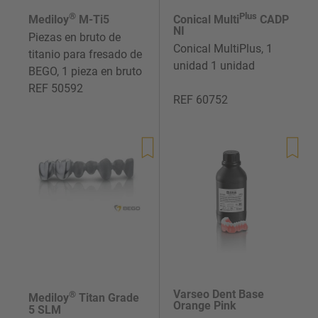
®
Plus
Mediloy
M-Ti5
Conical Multi
CADP
NI
Piezas en bruto de
Conical MultiPlus, 1
titanio para fresado de
unidad 1 unidad
BEGO, 1 pieza en bruto
REF 50592
REF 60752
Precio
de
Precio
venta
de
venta
Varseo Dent Base
®
Mediloy
Titan Grade
Orange Pink
5 SLM