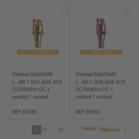
de
de
venta
venta
Conical CAD/CAM
Conical CAD/CAM
L - Ø5.1 GH1 AH5, SCX
L - Ø5.1 GH5 AH5, SCX
CC/RSXPro CC, 1
CC/RSXPro CC, 1
unidad 1 unidad
unidad 1 unidad
REF 60538
REF 60543
Precio
Precio
de
de
venta
venta
Página 1 / 14
2
3
14
Siguiente
1
…