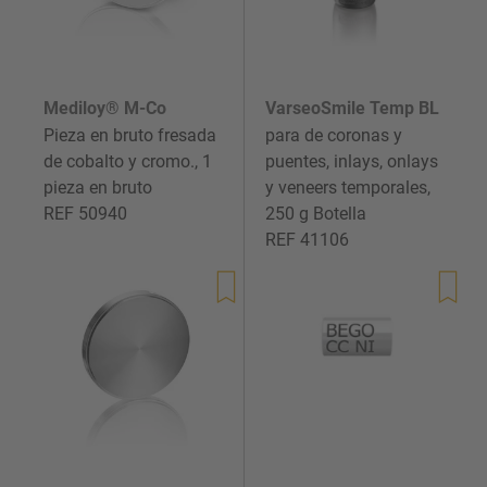
Mediloy® M-Co
VarseoSmile Temp BL
Pieza en bruto fresada
para de coronas y
de cobalto y cromo., 1
puentes, inlays, onlays
pieza en bruto
y veneers temporales,
REF 50940
250 g Botella
REF 41106
Precio
Precio
de
de
venta
venta