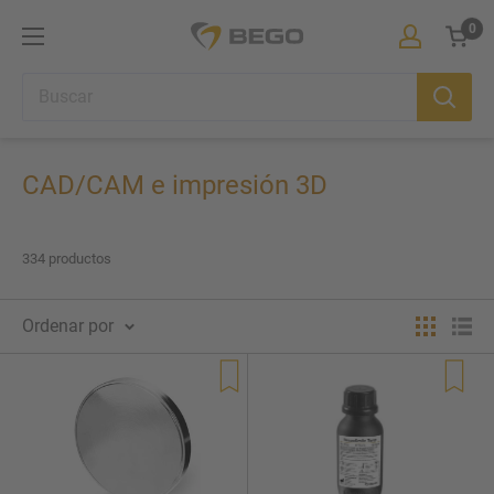
Ir
0
BEGO
directamente
Iberia
Carrit
al
contenido
CAD/CAM e impresión 3D
334 productos
Ordenar por