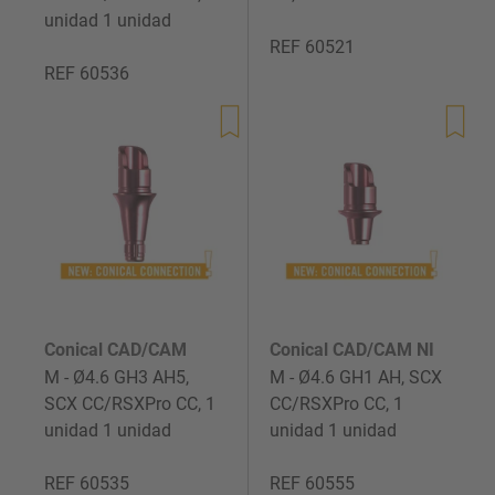
unidad 1 unidad
REF 60521
REF 60536
Precio
Precio
de
de
venta
venta
Conical CAD/CAM
Conical CAD/CAM NI
M - Ø4.6 GH3 AH5,
M - Ø4.6 GH1 AH, SCX
SCX CC/RSXPro CC, 1
CC/RSXPro CC, 1
unidad 1 unidad
unidad 1 unidad
REF 60535
REF 60555
Precio
Precio