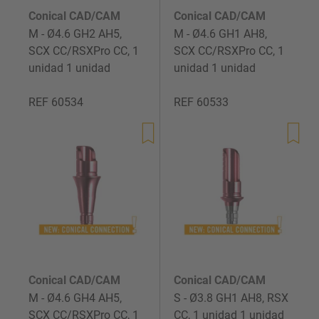
Conical CAD/CAM
Conical CAD/CAM
M - Ø4.6 GH2 AH5,
M - Ø4.6 GH1 AH8,
SCX CC/RSXPro CC, 1
SCX CC/RSXPro CC, 1
unidad 1 unidad
unidad 1 unidad
REF 60534
REF 60533
Precio
Precio
de
de
venta
venta
Conical CAD/CAM
Conical CAD/CAM
M - Ø4.6 GH4 AH5,
S - Ø3.8 GH1 AH8, RSX
SCX CC/RSXPro CC, 1
CC, 1 unidad 1 unidad