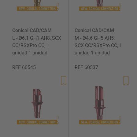
Conical CAD/CAM
Conical CAD/CAM
L - Ø6.1 GH1 AH8, SCX
M - Ø4.6 GH5 AH5,
CC/RSXPro CC, 1
SCX CC/RSXPro CC, 1
unidad 1 unidad
unidad 1 unidad
REF 60545
REF 60537
Precio
Precio
de
de
venta
venta