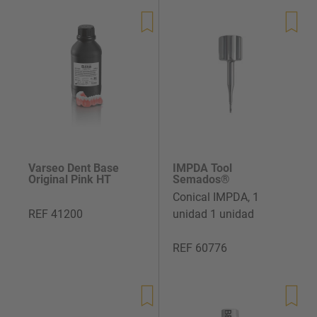
de
de
venta
venta
Varseo Dent Base
IMPDA Tool
Original Pink HT
Semados®
Conical IMPDA, 1
REF 41200
unidad 1 unidad
REF 60776
Precio
Precio
de
de
venta
venta