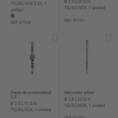
Ø 2.5 L20 S/S-
TG/SC/SCX 3.25, 1
TG/SC/SCX, 1 unidad
unidad
REF 57101
REF 57102
Precio
de
Precio
venta
de
venta
Fresa de profundidad
Marcador piloto
2,5
Ø 1.6 L23 S/S-
Ø 2.5 L15 S/S-
TG/SC/SCX, 1 unidad
TG/SC/SCX, 1 unidad