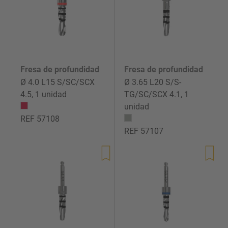
Fresa de profundidad
Fresa de profundidad
Ø 4.0 L15 S/SC/SCX
Ø 3.65 L20 S/S-
4.5, 1 unidad
TG/SC/SCX 4.1, 1
unidad
REF 57108
REF 57107
Precio
Precio
de
de
venta
venta