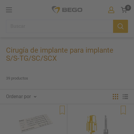
Ir
0
BEGO
directamente
Iberia
Carrit
al
contenido
Cirugía de implante para implante
S/S-TG/SC/SCX
39 productos
Ordenar por