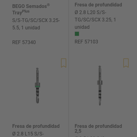
Fresa de profundidad
®
BEGO Semados
Plus
Ø 2.8 L20 S/S-
Tray
TG/SC/SCX 3.25, 1
S/S-TG/SC/SCX 3.25-
unidad
5.5, 1 unidad
REF 57103
REF 57340
Precio
de
Precio
venta
de
venta
Fresa de profundidad
Fresa de profundidad
2,5
Ø 2.8 L15 S/S-