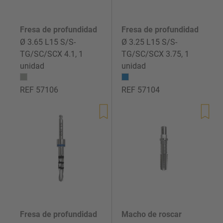
Fresa de profundidad
Fresa de profundidad
Ø 3.65 L15 S/S-
Ø 3.25 L15 S/S-
TG/SC/SCX 4.1, 1
TG/SC/SCX 3.75, 1
unidad
unidad
REF 57106
REF 57104
Precio
Precio
de
de
venta
venta
Fresa de profundidad
Macho de roscar